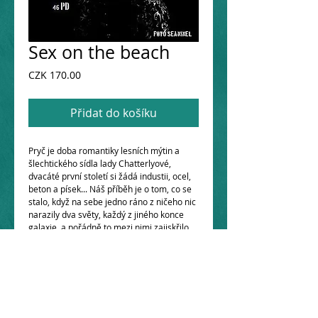
Sex on the beach
Cena
CZK 170.00
Přidat do košíku
Pryč je doba romantiky lesních mýtin a 
šlechtického sídla lady Chatterlyové, 
dvacáté první století si žádá industii, ocel, 
beton a písek... Náš příběh je o tom, co se 
stalo, když na sebe jedno ráno z ničeho nic 
narazily dva světy, každý z jiného konce 
galaxie, a pořádně to mezi nimi zajiskřilo...
Details
Julie má 45, manžela, dospělého syna,
akademický titul a tomu odpovídající